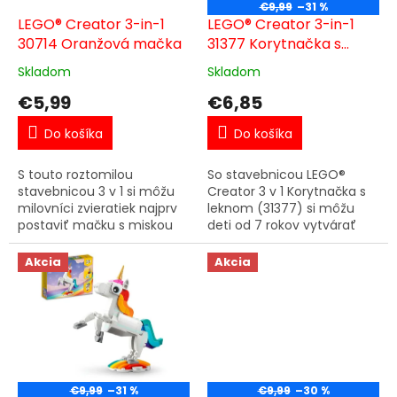
o
€9,99
–31 %
o
d
LEGO® Creator 3-in-1
LEGO® Creator 3-in-1
v
u
30714 Oranžová mačka
31377 Korytnačka s
k
leknom
Skladom
Skladom
t
€5,99
€6,85
o
v
Do košíka
Do košíka
S touto roztomilou
So stavebnicou LEGO®
stavebnicou 3 v 1 si môžu
Creator 3 v 1 Korytnačka s
milovníci zvieratiek najprv
leknom (31377) si môžu
postaviť mačku s miskou
deti od 7 rokov vytvárať
mlieka a potom ju
vlastné príbehy so
prestavať na krokodíla pri
zvieratkami. Táto roztomilá
Akcia
Akcia
mláčke vody alebo na sovu
stavebnica pre dievčatá a
s...
chlapcov...
€9,99
–31 %
€9,99
–30 %