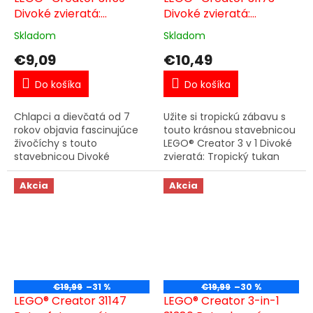
Divoké zvieratá:
Divoké zvieratá:
Prekvapivý pavúk
Tropický tukan
Skladom
Skladom
€9,09
€10,49
Do košíka
Do košíka
Chlapci a dievčatá od 7
Užite si tropickú zábavu s
rokov objavia fascinujúce
touto krásnou stavebnicou
živočíchy s touto
LEGO® Creator 3 v 1 Divoké
stavebnicou Divoké
zvieratá: Tropický tukan
zvieratá: Prekvapivý pavúk
(31173). Vtáčik LEGO sedí na
(31159). Farebný pavúk má
konári s veľkým kvetom z
Akcia
Akcia
8 polohovateľných nôh a
kociek a plátkom...
veľké zuby a...
€19,99
–31 %
€19,99
–30 %
LEGO® Creator 31147
LEGO® Creator 3-in-1