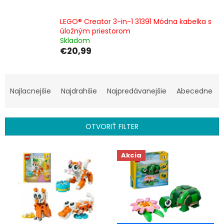
LEGO® Creator 3-in-1 31391 Módna kabelka s
úložným priestorom
Skladom
€20,99
R
a
Najlacnejšie
Najdrahšie
Najpredávanejšie
Abecedne
d
e
n
OTVORIŤ FILTER
i
e
V
p
Akcia
ý
r
p
o
i
d
s
u
p
k
r
t