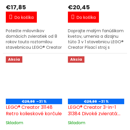
€17,85
€20,45
Do košíka
Do košíka
Potešte milovníkov
Doprajte malým fanúšikom
domácich zvieratiek od 8
kvetov, umenia a dizajnu
rokov touto roztomilou
túto 3 v 1 stavebnicu LEGO®
stavebnicou LEGO® Creator
Creator Písací stroj s
Hravá mačka 3 v 1 (31163).
kvetmi (31169). Tento
Model obsahuje rozkošnú
miniatúrny písací stroj pre
Akcia
Akcia
hračkársku mačku s
dievčatá a chlapcov od 8...
pohyblivou...
€29,99
–31 %
€29,99
–31 %
LEGO® Creator 31148
LEGO® Creator 3-in-1
Retro kolieskové korčule
31384 Divoké zvieratá:
Farebný kolibrík
Skladom
Skladom