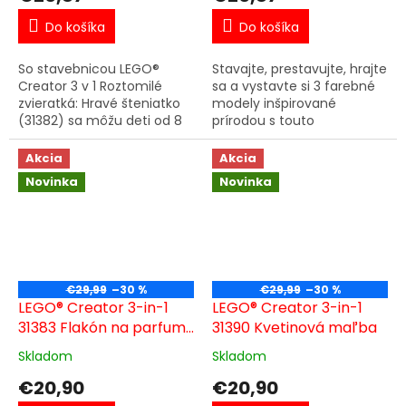
Do košíka
Do košíka
So stavebnicou LEGO®
Stavajte, prestavujte, hrajte
Creator 3 v 1 Roztomilé
sa a vystavte si 3 farebné
zvieratká: Hravé šteniatko
modely inšpirované
(31382) sa môžu deti od 8
prírodou s touto
rokov zahrať na zábavné
stavebnicou LEGO® Creator
príbehy. Roztomilá
3 v 1 Kvety v krhle (31149).
Akcia
Akcia
zvieracia hračka pre
Model obsahuje
Novinka
Novinka
dievčatá a...
hračkársku...
€29,99
–30 %
€29,99
–30 %
LEGO® Creator 3-in-1
LEGO® Creator 3-in-1
31383 Flakón na parfum
31390 Kvetinová maľba
zdobený kvetmi
Skladom
Skladom
€20,90
€20,90