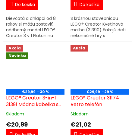
Do košíka
Do košíka
Dievčatá a chlapci od 8
S krásnou stavebnicou
rokov si môžu zostaviť
LEGO® Creator Kvetinová
nádherný model LEGO®
maľba (31390) čakajú deti
Creator 3 v 1 Flakón na
nekonečné hry s
parfum zdobený kvetmi
umeleckým nádychom aj
(31383), zahrať sa s ním a
vystavenia. Farebná
Akcia
Akcia
ozdobiť si tak izbu.
kvetinová hračka prináša z
Novinka
Prepracovaná a...
jedného balenia...
€29,99
–30 %
€29,99
–29 %
LEGO® Creator 3-in-1
LEGO® Creator 31174
31391 Módna kabelka s
Retro telefón
úložným priestorom
Skladom
Skladom
€20,99
€21,02
Do košíka
Do košíka