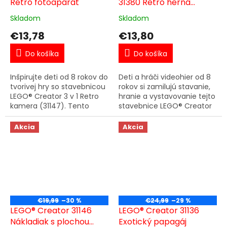
Retro fotoaparát
31380 Retro herná
konzola
Skladom
Skladom
€13,78
€13,80
Do košíka
Do košíka
Inšpirujte deti od 8 rokov do
Deti a hráči videohier od 8
tvorivej hry so stavebnicou
rokov si zamilujú stavanie,
LEGO® Creator 3 v 1 Retro
hranie a vystavovanie tejto
kamera (31147). Tento
stavebnice LEGO® Creator
ikonický hračkársky
3 v 1 Retro herná konzola
fotoaparát má pohyblivý
(31380). Prepracovaná a
Akcia
Akcia
objektív, tlačidlo spúšte...
zábavná dekorácia...
€19,99
–30 %
€24,99
–29 %
LEGO® Creator 31146
LEGO® Creator 31136
Nákladiak s plochou
Exotický papagáj