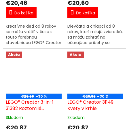
€20,46
€20,60
Do košíka
Do košíka
Kreatívne deti od 8 rokov
Dievčatá a chlapci od 8
sa môžu vrátiť v čase s
rokov, ktorí milujú zvieratká,
touto farebnou
sa môžu zahrať na
stavebnicou LEGO® Creator
očarujúce príbehy so
Retro kolieskové korčule
stavebnicou LEGO® Creator
(31148). Model obsahuje
3 v 1 Divoké zvieratá:
Akcia
Akcia
hračkárske kolieskové
Farebný kolibrík (31384).
korčule LEGO so...
Táto...
€29,99
–30 %
€29,99
–30 %
LEGO® Creator 3-in-1
LEGO® Creator 31149
31382 Roztomilé
Kvety v krhle
zvieratká: Hravé
Skladom
Skladom
šteniatko
€20,87
€20,87