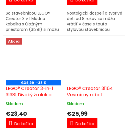
So stavebnicou LEGO®
Nostalgickí dospelí a tvorivé
Creator 3 v 1 Módna
deti od 8 rokov sa môžu
kabelka s úložným
vrátiť v čase s touto
priestorom (31391) si môžu
štýlovou stavebnicou
dievčatá a chlapci od 8
LEGO® Creator 3 v 1 Retro
rokov z jedného balenia
telefón (31174). Model
Akcia
kociek vybrať až 3 štýlové
obsahuje štýlový retro
možnosti...
telefón...
€34,99
–33 %
LEGO® Creator 3-in-1
LEGO® Creator 31164
31381 Divoký žralok a
Vesmírny robot
truhlica s pokladom
Skladom
Skladom
€23,40
€25,99
Do košíka
Do košíka