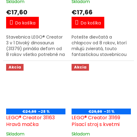
Skladom
Skladom
€17,60
€17,66
Do košíka
Do košíka
Stavebnica LEGO® Creator
Potešte dievčatá a
3 v 1 Divoký dinosaurus
chlapcov od 8 rokov, ktorí
(31379) prináša deťom od
milujú zvieratá, touto
8 rokov všetko potrebné na
fantastickou stavebnicou
to, aby si mohli vychutnať
LEGO® Creator 3 v 1 Divoké
nekonečné praveké
zvieratá: Ružový plameniak
Akcia
Akcia
dobrodružstvá. Táto
(31170). Hračkársky
parádna a...
plameniak...
€24,99
–28 %
€29,99
–31 %
LEGO® Creator 31163
LEGO® Creator 31169
Hravá mačka
Písací stroj s kvetmi
Skladom
Skladom