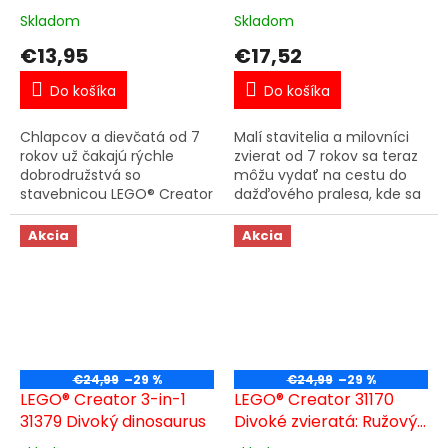
korbou a helikoptérou
Skladom
Skladom
€13,95
€17,52
Do košíka
Do košíka
Chlapcov a dievčatá od 7
Malí stavitelia a milovníci
rokov už čakajú rýchle
zvierat od 7 rokov sa teraz
dobrodružstvá so
môžu vydať na cestu do
stavebnicou LEGO® Creator
dažďového pralesa, kde sa
Nákladiak s plochou korbou
môžu tešiť na príbehy plné
a helikoptérou (31146).
akcie s touto stavebnicou
Akcia
Akcia
Tento model 3 v 1 sa skladá
LEGO® Creator 3 v 1...
z 270...
€24,99
–29 %
€24,99
–29 %
LEGO® Creator 3-in-1
LEGO® Creator 31170
31379 Divoký dinosaurus
Divoké zvieratá: Ružový
plameniak