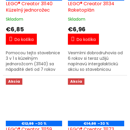
LEGO® Creator 31140
LEGO® Creator 31134
Kúzelný jednorožec
Raketoplán
Skladom
Skladom
€6,85
€6,96
Do košíka
Do košíka
Pomocou tejto stavebnice
Vesmírni dobrodruhovia od
3 v 1 s kúzelným
6 rokov si teraz užijú
jednorožcom (31140) sa
napínavú intergalaktickú
nápadité deti od 7 rokov
akciu so stavebnicou
prenesú do bájnej krajiny,
LEGO® Creator 3 v 1
kde zažijú strhujúcu akciu.
Raketoplán (31134).
Akcia
Akcia
Stavebnica obsahuje
Obsahuje raketoplán s
jednorožca...
otváracím poklopom,...
€12,99
–30 %
€14,99
–30 %
LEGO® Creator 31159
LEGO® Creator 31173