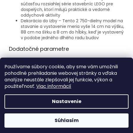
súčasťou rozsiahlej série stavebníc LEGO pre
dospelých, ktorí milujú praktické a vedomé
oddychové aktivity
Dekorácia do izby – Tento 2 750-dielny model na
stavanie a vystavenie meria vyše 14 cm na výšku,
88 cm na šírku a 8 cm do hĺbky, keď je vystavený
v podobe jedného dlhého radu budov
Dodatočné parametre
Kategória
:
LEGO® Harry Potter™
Používame súbory cookie, aby sme vám umožnili
Počet dielikov
:
2750
pohodlné prehliadanie webovej stránky a vďaka
Vek
:
18+
analýze neustále zlepšovali jej funkcie, výkon a
použiteľnosť.
Viac informácií
Z
á
Nastavenie
Vytvoril Shoptet
p
ä
t
Súhlasím
Copyright 2026
FORBIK.SK
. Všetky práva vyhradené.
i
e