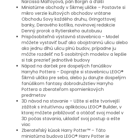
Narcissa Malfoyová, pán Borgin a ďalší
Miniatúrne obchody v Šikmej uličke – Postavte si
mikro verzie kultových obchodov vrátane
Obchodu Sovy každého druhu, Gringottovej
banky, Deravého kotlíka, novinovej redakcie
Denný prorok a Rytierskeho autobusu
Prispôsobiteľná výstavná stavebnica – Model
môžete vystaviť buď ako obojstrannú ulicu alebo
ako jednu dlhú ulicu plnú budov, prípadne ju
môžte rozdeliť na 5 osobitných modelov a lepšie
si tak prezrieť jednotlivé budovy
Nápad na darček pre dospelých fanúšikov
Harryho Pottera – Doprajte si stavebnicu LEGO®
Šikmá ulička pre seba, alebo ju darujte dospelým
fanúšikom fantasy dobrodružstiev Harryho
Pottera a zberateľom spomienkových
predmetov
3D návod na stavanie – Užite si ešte tvorivejší
zážitok s intuitívnou aplikáciou LEGO® Builder, v
ktorej môžete približovať a otáčať svoj model v
3D počas stavania, ukladať svoj postup a ešte
viac
Zberateľský kúsok Harry Potter™ – Táto
miniatúrna budova LEGO® Harry Potter je