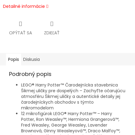
Detailné informácie
OPÝTAŤ SA
ZDIEĽAŤ
Popis
Diskusia
Podrobný popis
LEGO® Harry Potter™ Čarodejnícka stavebnica
Šikmej uličky pre dospelých – Zachyťte očarujúcu
atmosféru Šikmej uličky a autentické detaily jej
čarodejníckych obchodov s týmto
mikromodelom
12 mikrofigúrok LEGO® Harry Potter™ – Harry
Potter, Ron Weasley™, Hermiona Grangerová™,
Fred Weasley, George Weasley, Lavender
Brownová, Ginny Weasleyová™, Draco Malfoy™,