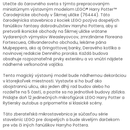
Utečte do čarovného sveta s týmto prepracovaným
miniatúrnym výstavným modelom LEGO® Harry Potter™
Čarodejnícke obchody v Šikmej uličke (76444). Táto
čarodejnícka stavebnica z kociek LEGO pozýva dospelých
fanúšikov fantasy dobrodružstiev Harryho Pottera, aby si
pretvorili ikonické obchody na Šikmej uličke vrátane
Vydarených výmyslov Weasleyovcov, zmrzlinárne Floreana
Fortescuea, Ollivanderovho obchodu, lekárne pána
Mulpeppera, ako aj Gringottovej banky, Deravého kotlíka a
novinovej redakcie Denného proroka. Každá budova
obsahuje rozpoznateľné prvky exteriéru a vo vnútri nájdete
nádherné veľkonočné vajíčka.
Tento magický výstavný model bude nádhernou dekoráciou
v ktorejkoľvek miestnosti. Vystavte si ho buď ako
obojstrannú ulicu, ako jeden dlhý rad budov alebo ho
rozdeľte na 5 častí, a pozrite sa na jednotlivé budovy zblízka.
Pridajte doň 12 jedinečných mikrofigúrok LEGO Harry Potter a
Rytiersky autobus a pripomeňte si klasické scény.
Táto zberateľská mikrostavebnica je súčasťou série
stavebníc LEGO pre dospelých a bude skvelým darčekom
pre vás či iných fanúšikov Harryho Pottera.