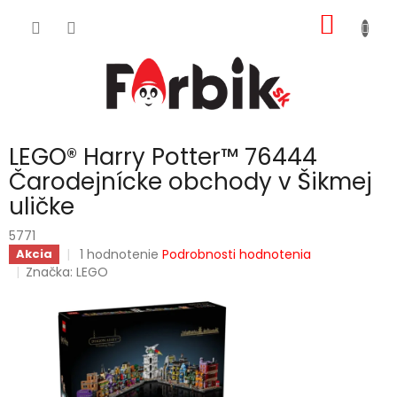
Prejsť
NÁKU
na
obsah
KOŠÍK
LEGO® Harry Potter™ 76444
Čarodejnícke obchody v Šikmej
uličke
5771
Priemerné
1 hodnotenie
Podrobnosti hodnotenia
Akcia
hodnotenie
Značka:
LEGO
produktu
je
5,0
z
5
hviezdičiek.