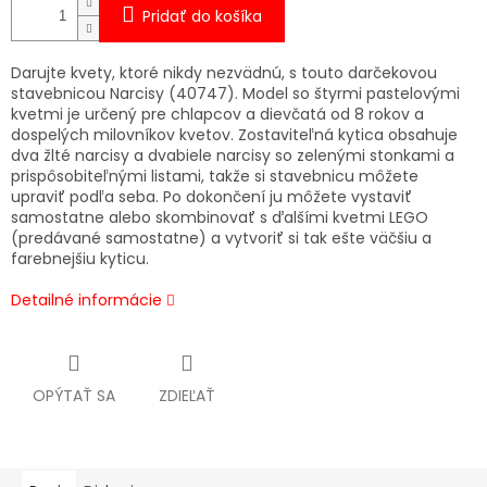
Pridať do košíka
Darujte kvety, ktoré nikdy nezvädnú, s touto darčekovou
stavebnicou Narcisy (40747). Model so štyrmi pastelovými
kvetmi je určený pre chlapcov a dievčatá od 8 rokov a
dospelých milovníkov kvetov. Zostaviteľná kytica obsahuje
dva žlté narcisy a dvabiele narcisy so zelenými stonkami a
prispôsobiteľnými listami, takže si stavebnicu môžete
upraviť podľa seba. Po dokončení ju môžete vystaviť
samostatne alebo skombinovať s ďalšími kvetmi LEGO
(predávané samostatne) a vytvoriť si tak ešte väčšiu a
farebnejšiu kyticu.
Detailné informácie
OPÝTAŤ SA
ZDIEĽAŤ