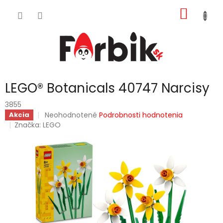
Prejsť
NÁKU
na
obsah
KOŠÍK
LEGO® Botanicals 40747 Narcisy
3855
Priemerné
Neohodnotené
Podrobnosti hodnotenia
Akcia
hodnotenie
Značka:
LEGO
produktu
je
0,0
z
5
hviezdičiek.