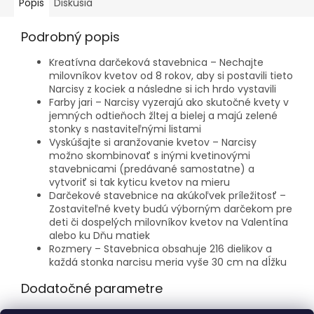
Popis
Diskusia
Podrobný popis
Kreatívna darčeková stavebnica – Nechajte
milovníkov kvetov od 8 rokov, aby si postavili tieto
Narcisy z kociek a následne si ich hrdo vystavili
Farby jari – Narcisy vyzerajú ako skutočné kvety v
jemných odtieňoch žltej a bielej a majú zelené
stonky s nastaviteľnými listami
Vyskúšajte si aranžovanie kvetov – Narcisy
možno skombinovať s inými kvetinovými
stavebnicami (predávané samostatne) a
vytvoriť si tak kyticu kvetov na mieru
Darčekové stavebnice na akúkoľvek príležitosť –
Zostaviteľné kvety budú výborným darčekom pre
deti či dospelých milovníkov kvetov na Valentína
alebo ku Dňu matiek
Rozmery – Stavebnica obsahuje 216 dielikov a
každá stonka narcisu meria vyše 30 cm na dĺžku
Dodatočné parametre