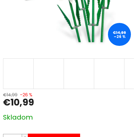
€14,99
–26 %
€14,99
–26 %
€10,99
Jednotková
Skladom
cena: