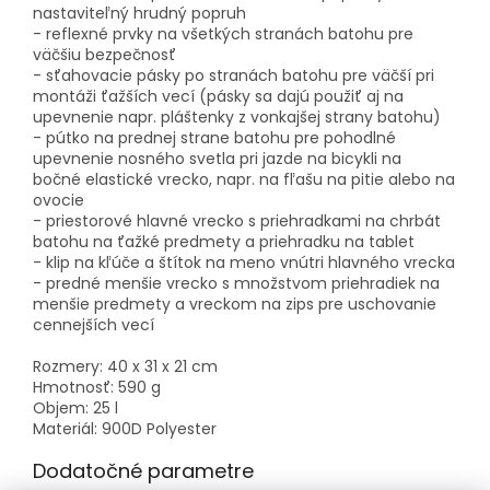
nastaviteľný hrudný popruh
- reflexné prvky na všetkých stranách batohu pre
väčšiu bezpečnosť
- sťahovacie pásky po stranách batohu pre väčší pri
montáži ťažších vecí (pásky sa dajú použiť aj na
upevnenie napr. pláštenky z vonkajšej strany batohu)
- pútko na prednej strane batohu pre pohodlné
upevnenie nosného svetla pri jazde na bicykli na
bočné elastické vrecko, napr.
na fľašu na pitie alebo na
ovocie
- priestorové hlavné vrecko s priehradkami na chrbát
batohu na ťažké predmety a priehradku na tablet
- klip na kľúče a štítok na meno vnútri hlavného vrecka
- predné menšie vrecko s množstvom priehradiek na
menšie predmety a vreckom na zips pre uschovanie
cennejších vecí
Rozmery: 40 x 31 x 21 cm
Hmotnosť: 590 g
Objem: 25 l
Materiál: 900D Polyester
Dodatočné parametre