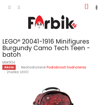
Prejsť
NÁKU
na
obsah
KOŠÍK
LEGO® 20041-1916 Minifigures
Burgundy Camo Tech Teen -
batoh
MSK934
Priemerné
Neohodnotené
Podrobnosti hodnotenia
Akcia
hodnotenie
Značka:
LEGO
produktu
je
0,0
z
5
hviezdičiek.