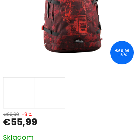
€60,99
–8 %
€60,99
–8 %
€55,99
Jednotková
Skladom
cena: