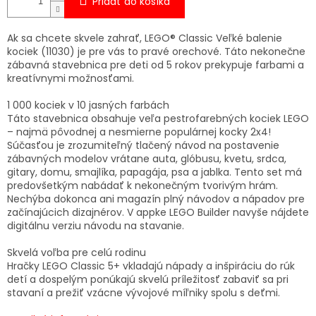
Pridať do košíka
Ak sa chcete skvele zahrať, LEGO® Classic Veľké balenie
kociek (11030) je pre vás to pravé orechové. Táto nekonečne
zábavná stavebnica pre deti od 5 rokov prekypuje farbami a
kreatívnymi možnosťami.
1 000 kociek v 10 jasných farbách
Táto stavebnica obsahuje veľa pestrofarebných kociek LEGO
– najmä pôvodnej a nesmierne populárnej kocky 2x4!
Súčasťou je zrozumiteľný tlačený návod na postavenie
zábavných modelov vrátane auta, glóbusu, kvetu, srdca,
gitary, domu, smajlíka, papagája, psa a jablka. Tento set má
predovšetkým nabádať k nekonečným tvorivým hrám.
Nechýba dokonca ani magazín plný návodov a nápadov pre
začínajúcich dizajnérov. V appke LEGO Builder navyše nájdete
digitálnu verziu návodu na stavanie.
Skvelá voľba pre celú rodinu
Hračky LEGO Classic 5+ vkladajú nápady a inšpiráciu do rúk
detí a dospelým ponúkajú skvelú príležitosť zabaviť sa pri
stavaní a prežiť vzácne vývojové míľniky spolu s deťmi.