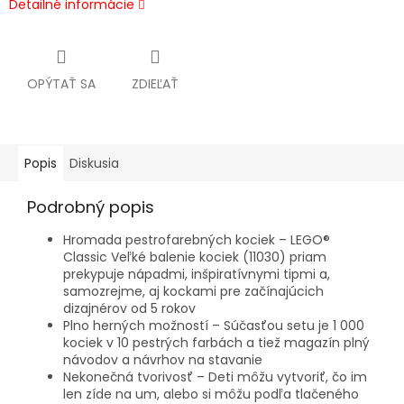
Detailné informácie
OPÝTAŤ SA
ZDIEĽAŤ
Popis
Diskusia
Podrobný popis
Hromada pestrofarebných kociek – LEGO®
Classic Veľké balenie kociek (11030) priam
prekypuje nápadmi, inšpiratívnymi tipmi a,
samozrejme, aj kockami pre začínajúcich
dizajnérov od 5 rokov
Plno herných možností – Súčasťou setu je 1 000
kociek v 10 pestrých farbách a tiež magazín plný
návodov a návrhov na stavanie
Nekonečná tvorivosť – Deti môžu vytvoriť, čo im
len zíde na um, alebo si môžu podľa tlačeného