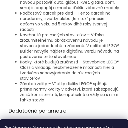
návodu postaviť auto, glóbus, kvet, gitara, dom,
smajlík, papagáj a mnohé ďalšie zábavné modely
Nadčasový darček pre deti – Tento darček na
narodeniny, sviatky alebo „len tak“ prinesie
deťom vo veku od 5 rokov dlhé roky tvorivej
radosti
Navrhnuté pre malých staviteľov – Vďaka
zrozumiteľnému obrázkovému návodu je
stavanie jednoduché a zábavné. V aplikácii LEGO®
Builder navyše nájdete digitálnu verziu návodu na
postavenie tejto stavebnice
Kocky, ktoré budujú zručnosti – Stavebnice LEGO®
Classic vkladajú neobmedzené možnosti hier a
tvorivého sebavyjadrenia do rúk malých
staviteľov
Záruka kvality – Všetky dieliky LEGO® spĺňajú
prísne normy kvality v odvetví, ktoré zabezpečujú,
že sú konzistentné, kompatibilné a vždy sa s nimi
ľahko stavia
Dodatočné parametre
Kategória
:
LEGO® Classic
Používame súbory cookie, aby sme vám umožnili