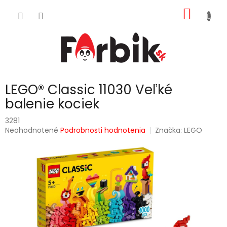
Prejsť
NÁKU
na
obsah
KOŠÍK
LEGO® Classic 11030 Veľké
balenie kociek
3281
Priemerné
Neohodnotené
Podrobnosti hodnotenia
Značka:
LEGO
hodnotenie
produktu
je
0,0
z
5
hviezdičiek.