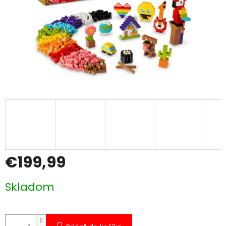
€199,99
Jednotková
Skladom
cena: