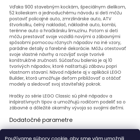
Vďaka 900 stavebným kockám, špeciálnym dielikom,
52 kolieskam a jednoduchému návodu si deti môžu
postaviť policajné auto, zmrzlinárske auto, ATV
štvorkolku, čelný nakladač, nákladné auto, kombi,
terénne auto a hračkársku limuzínu. Potom si deti
môžu prestavať svoje vozidlá novými a zábavnými
spôsobmi pomocou rôznych nápadov na iné vzory,
parádne detaily a farebné dekorácie. Môžu otestovať
svoje vlastné návrhy a rozvíjať svoje tvorivé
konštrukčné zručnosti. Súčasťou balenia je aj 10
tvorivých nápadov, ktoré naštartujú zábavu popri
vlastnom stavaní. Návod nájdete aj v aplikácii LEGO
Builder, ktorá umožňuje deťom približovať a otáčať
modely a sledovať svoj staviteľský pokrok.
Hračky zo série LEGO Classic sú plné nápadov a
inšpiratívnych tipov a umožňujú rodičom podeliť sa o
zábavné a dôležité okamihy vývoja so svojimi deťmi.
Dodatočné parametre
Kategória
:
LEGO® Classic
Používame súbory cookie, aby sme vám umožnili
Vek
:
5+