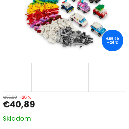
€55,99
–26 %
€55,99
–26 %
€40,89
Jednotková
Skladom
cena: