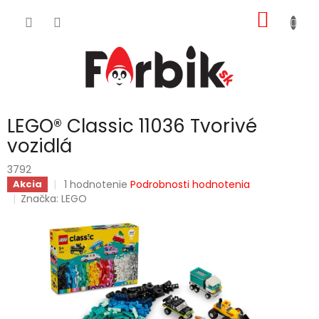
Prejsť
NÁKU
na
obsah
KOŠÍK
LEGO® Classic 11036 Tvorivé
vozidlá
3792
Priemerné
1 hodnotenie
Podrobnosti hodnotenia
Akcia
hodnotenie
Značka:
LEGO
produktu
je
5,0
z
5
hviezdičiek.