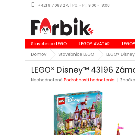
Prejsť
+421 917 083 275 | Po. - Pi.: 9:00 - 18:00
na
obsah
Stavebnice LEGO
LEGO® AVATAR
LEGO®
Domov
Stavebnice LEGO
LEGO® Disne
LEGO® Disney™ 43196 Zámo
Priemerné
Neohodnotené
Podrobnosti hodnotenia
Značk
hodnotenie
produktu
je
0,0
z
5
hviezdičiek.