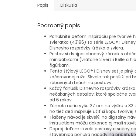
Popis
Diskusia
Podrobný popis
Ponúknite deťom inšpiráciu pre tvorivé 
zvieratka (43196) zo série LEGO® ǀ Disne
Disneyho rozprávky Kráska a zviera.
Postav si dvojposchodový zámok s otá
minibábikami (vrátane 2 verzií Belle a h
figúrkami.
Tento štýlový LEGO® ǀ Disney set je plný
začarovanej ruže.
Skvele tak poslúži pr
zábavných hrách na postavy.
Každý fanúšik Disneyho rozprávky Kráska 
nečakaných detailov, ktoré spoločne tvor
od 6 rokov.
Zámok meria vyše 27 cm na výšku a 32 cm
no tiež deti inšpiruje užiť si kopu tvorivej
Tlačený návod je skvelý, no digitálny náv
Instructions môžu dokonca aj malí stavite
Dopraj deťom skvelé postavy a scény na
stavebnica ponúka nápady na príbeh, ktor