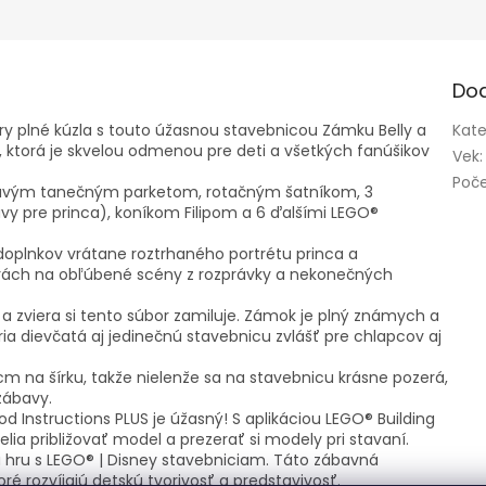
Do
hry plné kúzla s touto úžasnou stavebnicou Zámku Belly a
Kate
y, ktorá je skvelou odmenou pre deti a všetkých fanúšikov
Vek
:
Poče
čavým tanečným parketom, rotačným šatníkom, 3
lavy pre princa), koníkom Filipom a 6 ďalšími LEGO®
 doplnkov vrátane roztrhaného portrétu princa a
i hrách na obľúbené scény z rozprávky a nekonečných
a zviera si tento súbor zamiluje.
Zámok je plný známych a
ia dievčatá aj jedinečnú stavebnicu zvlášť pre chlapcov aj
 na šírku, takže nielenže sa na stavebnicu krásne pozerá,
 zábavy.
od Instructions PLUS je úžasný! S aplikáciou LEGO® Building
lia približovať model a prezerať si modely pri stavaní.
 hru s LEGO® | Disney stavebniciam. Táto zábavná
é rozvíjajú detskú tvorivosť a predstavivosť.