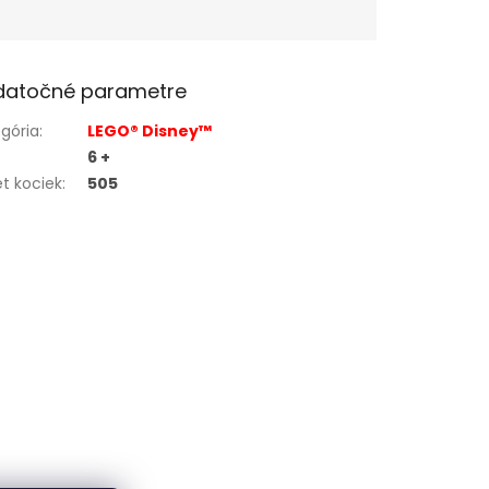
datočné parametre
gória
:
LEGO® Disney™
6 +
t kociek
:
505