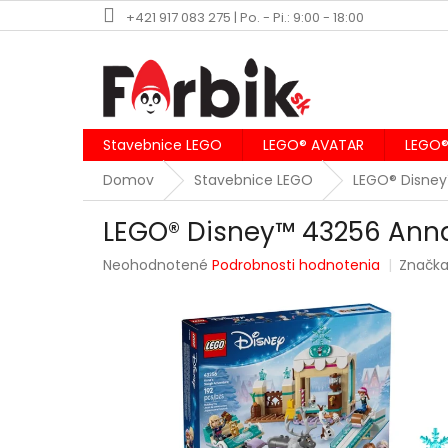
Prejsť
+421 917 083 275 | Po. - Pi.: 9:00 - 18:00
na
obsah
Stavebnice LEGO
LEGO® AVATAR
LEGO®
Domov
Stavebnice LEGO
LEGO® Disne
LEGO® Disney™ 43256 Anna
Priemerné
Neohodnotené
Podrobnosti hodnotenia
Značk
hodnotenie
produktu
je
0,0
z
5
hviezdičiek.