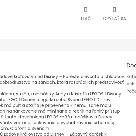
TLAČ
OPÝTAŤ SA
Do
adové kráľovstvo od Disney – Potešte dievčatá a chlapcov
Kate
dobrodružstvo na saniach, ktorá rozprúdi ich predstavivosť
Vek
:
Poče
ádou, stajňa, minibábiky Anny a Kristoffa LEGO® ǀ Disney
afa LEGO ǀ Disney a figúrka soba Svena LEGO ǀ Disney
ok má pult a stajňa je pripevnená k nemu, sane majú
vah na sánkovanie má mini sane a rebrík na ľahký prístup
– S touto stavebnicou LEGO® môžu fanúšikovia Disney
dovánky vrátane sánkovania a vychutnávania si horúcej
offom, Olafom a Svenom
ujú Ľadové kráľovstvo od Disney – Zábavný darček k