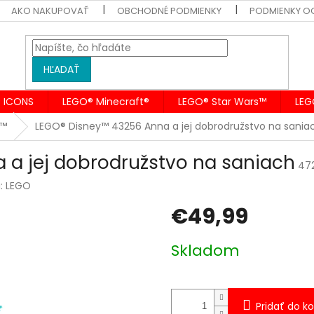
AKO NAKUPOVAŤ
OBCHODNÉ PODMIENKY
PODMIENKY O
HĽADAŤ
 ICONS
LEGO® Minecraft®
LEGO® Star Wars™
LEG
y™
LEGO® Disney™ 43256 Anna a jej dobrodružstvo na sania
 a jej dobrodružstvo na saniach
47
a:
LEGO
€49,99
Jednotková
Skladom
cena:
Pridať do ko