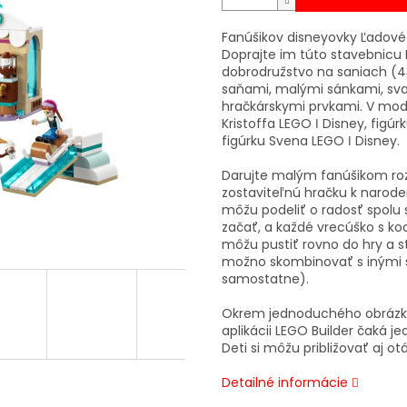
Fanúšikov disneyovky Ľadové
Doprajte im túto stavebnicu 
dobrodružstvo na saniach (4
saňami, malými sánkami, sv
hračkárskymi prvkami. V mode
Kristoffa LEGO ǀ Disney, figúr
figúrku Svena LEGO ǀ Disney.
Darujte malým fanúšikom roz
zostaviteľnú hračku k narode
môžu podeliť o radosť spolu
začať, a každé vrecúško s ko
môžu pustiť rovno do hry a 
možno skombinovať s inými 
samostatne).
Okrem jednoduchého obrázkové
aplikácii LEGO Builder čaká j
Deti si môžu približovať aj o
Detailné informácie