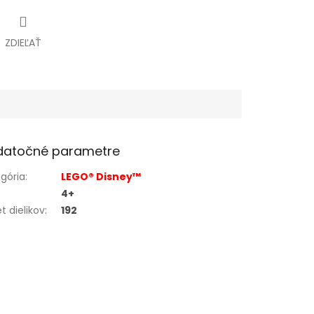
ZDIEĽAŤ
datočné parametre
gória
:
LEGO® Disney™
4+
t dielikov
:
192