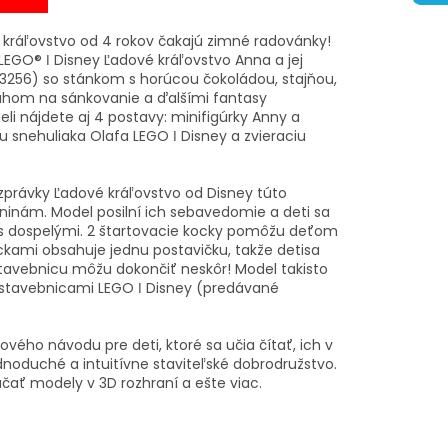
 kráľovstvo od 4 rokov čakajú zimné radovánky!
LEGO® ǀ Disney Ľadové kráľovstvo Anna a jej
3256) so stánkom s horúcou čokoládou, stajňou,
ahom na sánkovanie a ďalšími fantasy
li nájdete aj 4 postavy: minifigúrky Anny a
ku snehuliaka Olafa LEGO ǀ Disney a zvieraciu
právky Ľadové kráľovstvo od Disney túto
ninám. Model posilní ich sebavedomie a deti sa
 s dospelými. 2 štartovacie kocky pomôžu deťom
ckami obsahuje jednu postavičku, takže detisa
stavebnicu môžu dokončiť neskôr! Model takisto
stavebnicami LEGO ǀ Disney (predávané
ho návodu pre deti, ktoré sa učia čítať, ich v
ednoduché a intuitívne staviteľské dobrodružstvo.
táčať modely v 3D rozhraní a ešte viac.