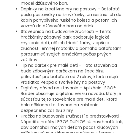
model džúsového baru
Doplnky na kreatívne hry na postavy – Batoľatá
pošlú postavičky na šmykľavky, umiestnia ich do
kabín pohyblivého ruského kolesa a potom ich
vezmú do džúsového baru na drink
Stavebnica na budovanie zručností – Tento
hračkársky zábavný park podporuje logické
myslenie detí, učí ich triediť farby, zlepšuje
zručnosti jemnej motoriky a pomáha batoľatám
porozumieť svojich emóciám počas prvých
zážitkov
Tip na darček pre malé deti – Táto stavebnica
bude zábavným darčekom na špeciálnu
príležitosť pre batoľatá od 2 rokov, ktoré milujú
Prasiatko Peppa a tvorivé hry na postavy
Digitálny návod na stavanie – Aplikácia LEGO®
Builder obsahuje digitálnu verziu návodu, ktorý je
súčasťou tejto stavebnice pre malé deti, ktorá
bola dôkladne testovaná na zaistenie
bezpečného zážitku z hry
Hračka na budovanie zručností a predstavivosti –
Nápadité hračky LEGO® DUPLO® sú navrhnuté tak,
aby pomáhali malých deťom počas kľúčových