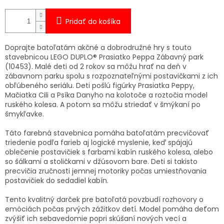
Pridať do košíka
Doprajte batoľatám akčné a dobrodružné hry s touto
stavebnicou LEGO DUPLO® Prasiatko Peppa Zábavný park
(10453). Malé deti od 2 rokov sa môžu hrať na deň v
zábavnom parku spolu s rozpoznateľnými postavičkami z ich
obľúbeného seriálu. Deti pošlú figúrky Prasiatka Peppy,
Mačiatka Cili a Psíka Danyho na kolotoče a roztočia model
ruského kolesa. A potom sa môžu striedať v šmýkaní po
šmykľavke.
Táto farebná stavebnica pomáha batoľatám precvičovať
triedenie podľa farieb aj logické myslenie, keď spájajú
oblečenie postavičiek s farbami kabín ruského kolesa, alebo
so šálkami a stoličkami v džúsovom bare. Deti si takisto
precvičia zručnosti jemnej motoriky počas umiestňovania
postavičiek do sedadiel kabín.
Tento kvalitný darček pre batoľatá povzbudí rozhovory o
emóciách počas prvých zážitkov detí. Model pomáha deťom
zvýšiť ich sebavedomie popri skúšaní nových vecí a