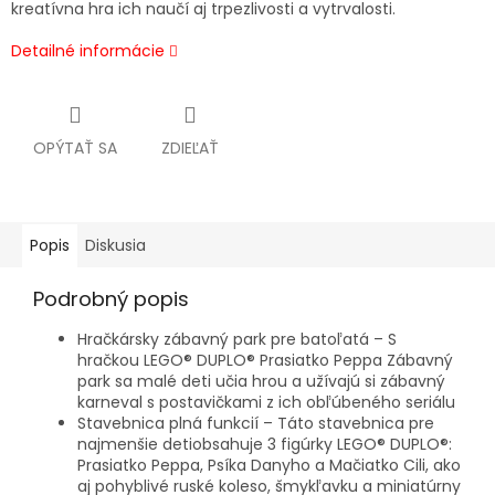
kreatívna hra ich naučí aj trpezlivosti a vytrvalosti.
Detailné informácie
OPÝTAŤ SA
ZDIEĽAŤ
Popis
Diskusia
Podrobný popis
Hračkársky zábavný park pre batoľatá – S
hračkou LEGO® DUPLO® Prasiatko Peppa Zábavný
park sa malé deti učia hrou a užívajú si zábavný
karneval s postavičkami z ich obľúbeného seriálu
Stavebnica plná funkcií – Táto stavebnica pre
najmenšie detiobsahuje 3 figúrky LEGO® DUPLO®:
Prasiatko Peppa, Psíka Danyho a Mačiatko Cili, ako
aj pohyblivé ruské koleso, šmykľavku a miniatúrny