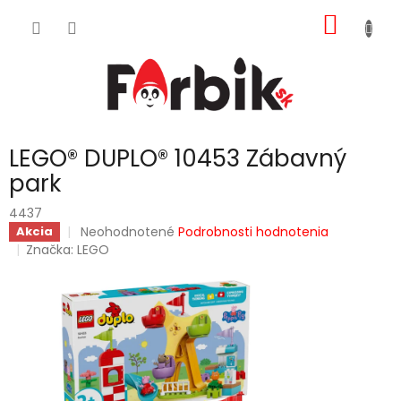
Prejsť
NÁKU
na
obsah
KOŠÍK
LEGO® DUPLO® 10453 Zábavný
park
4437
Priemerné
Neohodnotené
Podrobnosti hodnotenia
Akcia
hodnotenie
Značka:
LEGO
produktu
je
0,0
z
5
hviezdičiek.