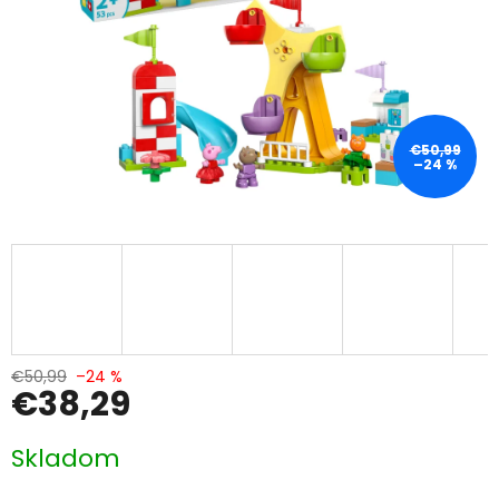
€50,99
–24 %
€50,99
–24 %
€38,29
Jednotková
Skladom
cena: