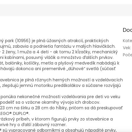
Do
park (10956) je plná úžasných atrakcií, praktických
Kate
aujmú, zabavia a podnietia fantáziu v malých hlavičkách.
Vek
:
- 2 ženy, 1 muža a 4 deti - ak tomu 2 kĺzačky, mechanický
Poče
ými kabínami, posuvný vláčik a množstvo ďalších prvkov.
t, balóniky, košíčky, metla a plyšový medvedík nabádajú k
hávajú dokonca ani premenlivé „dúhové“ svetlá (súčasť
tavebnica je plná rôznych herných možností a vzdelávacích
u, zlepšujú jemnú motoriku predškolákov a súčasne rozvíjajú
í ponúka nekonečné možnosti vzdelávania pre deti vo veku
podeliť sa o vzácne okamihy vývoja ich drobcov.
123 cm na šírku a 28 cm do hĺbky, pričom sa dá preskupovať
 LEGO® DUPLO®.
zkový príbeh, v ktorom figurujú prvky zo stavebnice a
orivé hry o ďalší zábavný rozmer.
® sú vypracované odborníkmi a obsahujú nápadité prvky,