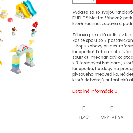
Vydajte sa so svojou ratoles
DUPLO® Mesto: Zábavný park 
ktoré zaujmú, zabavia a podn
Zábava pre celú rodinu v lun
Zažite spolu so 7 postavička
– kopu zábavy pri pestrofare
lunaparku! Táto mnohotvárna
spúšťať, mechanický kolotoč,
s 3 farebnými kabínami, ktoré
lunaparku, hotdogy na predaj,
plyšového medvedíka. Nájdet
ktoré dotvárajú autentickú 
Detailné informácie
TLAČ
OPÝTAŤ SA