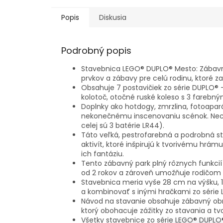
Popis
Diskusia
Podrobný popis
Stavebnica LEGO® DUPLO® Mesto: Zábavný 
prvkov a zábavy pre celú rodinu, ktoré z
Obsahuje 7 postavičiek zo série DUPLO® 
kolotoč, otočné ruské koleso s 3 farebn
Doplnky ako hotdogy, zmrzlina, fotoapará
nekonečnému inscenovaniu scénok.
Nec
celej sú 3 batérie LR44).
Táto veľká, pestrofarebná a podrobná s
aktivít, ktoré inšpirujú k tvorivému hrám
ich fantáziu.
Tento zábavný park plný rôznych funkci
od 2 rokov a zároveň umožňuje rodičom 
Stavebnica meria vyše 28 cm na výšku, 
a kombinovať s inými hračkami zo série
Návod na stavanie obsahuje zábavný obrá
ktorý obohacuje zážitky zo stavania a tv
Všetky stavebnice zo série LEGO® DUPLO