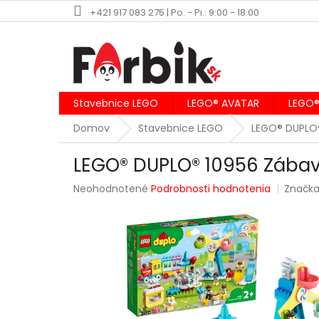
Prejsť
+421 917 083 275 | Po. - Pi.: 9:00 - 18:00
na
obsah
Stavebnice LEGO
LEGO® AVATAR
LEGO®
Domov
Stavebnice LEGO
LEGO® DUPLO
LEGO® DUPLO® 10956 Zábav
Priemerné
Neohodnotené
Podrobnosti hodnotenia
Značk
hodnotenie
produktu
je
0,0
z
5
hviezdičiek.