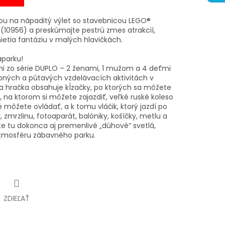
ťou na nápaditý výlet so stavebnicou LEGO®
(10956) a preskúmajte pestrú zmes atrakcií,
ietia fantáziu v malých hlavičkách.
aparku!
mi zo série DUPLO – 2 ženami, 1 mužom a 4 deťmi
bných a pútavých vzdelávacích aktivitách v
 hračka obsahuje kĺzačky, po ktorých sa môžete
 na ktorom si môžete zajazdiť, veľké ruské koleso
 môžete ovládať, a k tomu vláčik, ktorý jazdí po
 zmrzlinu, fotoaparát, balóniky, košíčky, metlu a
e tu dokonca aj premenlivé „dúhové“ svetlá,
atmosféru zábavného parku.
ZDIEĽAŤ