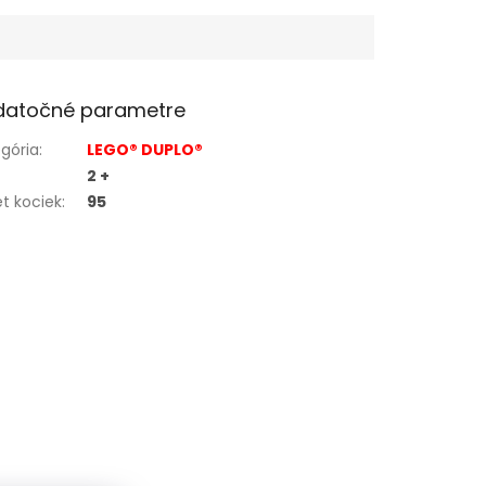
datočné parametre
gória
:
LEGO® DUPLO®
2 +
t kociek
:
95