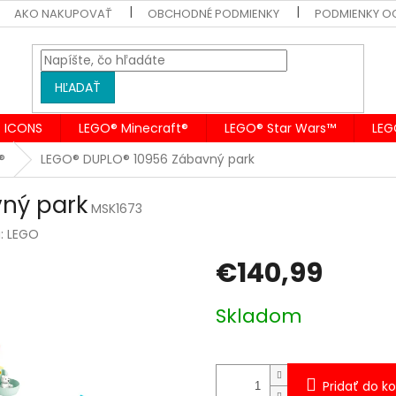
AKO NAKUPOVAŤ
OBCHODNÉ PODMIENKY
PODMIENKY O
HĽADAŤ
 ICONS
LEGO® Minecraft®
LEGO® Star Wars™
LEG
®
LEGO® DUPLO® 10956 Zábavný park
ný park
MSK1673
a:
LEGO
€140,99
Jednotková
Skladom
cena:
Pridať do ko