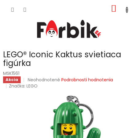
Prejsť
NÁKU
na
obsah
KOŠÍK
LEGO® Iconic Kaktus svietiaca
figúrka
MSK1561
Priemerné
Neohodnotené
Podrobnosti hodnotenia
Akcia
hodnotenie
Značka:
LEGO
produktu
je
0,0
z
5
hviezdičiek.