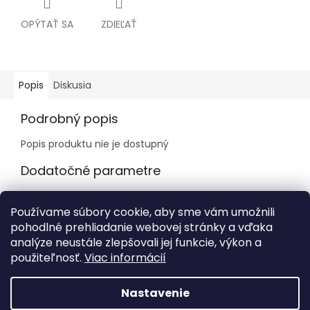
OPÝTAŤ SA
ZDIEĽAŤ
Popis
Diskusia
Podrobný popis
Popis produktu nie je dostupný
Dodatočné parametre
Kategória
:
LEGO® LED LITE
Používame súbory cookie, aby sme vám umožnili
Vek
:
6 +
pohodlné prehliadanie webovej stránky a vďaka
Počet kociek
:
0
analýze neustále zlepšovali jej funkcie, výkon a
použiteľnosť.
Viac informácií
Z
á
Nastavenie
Vytvoril Shoptet
p