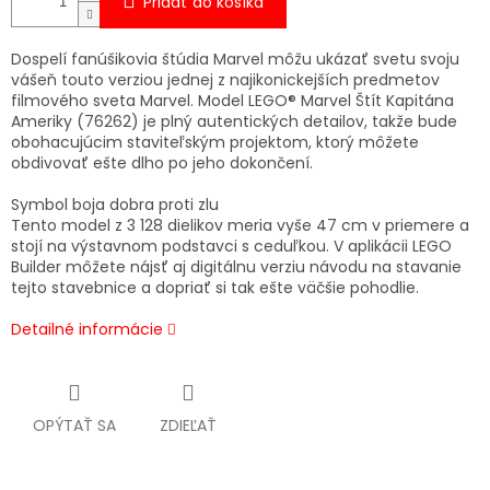
Pridať do košíka
Dospelí fanúšikovia štúdia Marvel môžu ukázať svetu svoju
vášeň touto verziou jednej z najikonickejších predmetov
filmového sveta Marvel. Model LEGO® Marvel Štít Kapitána
Ameriky (76262) je plný autentických detailov, takže bude
obohacujúcim staviteľským projektom, ktorý môžete
obdivovať ešte dlho po jeho dokončení.
Symbol boja dobra proti zlu
Tento model z 3 128 dielikov meria vyše 47 cm v priemere a
stojí na výstavnom podstavci s ceduľkou. V aplikácii LEGO
Builder môžete nájsť aj digitálnu verziu návodu na stavanie
tejto stavebnice a dopriať si tak ešte väčšie pohodlie.
Detailné informácie
OPÝTAŤ SA
ZDIEĽAŤ