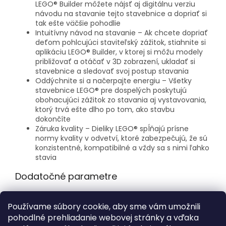
LEGO® Builder môžete nájsť aj digitálnu verziu
návodu na stavanie tejto stavebnice a dopriať si
tak ešte väčšie pohodlie
Intuitívny návod na stavanie – Ak chcete dopriať
deťom pohlcujúci staviteľský zážitok, stiahnite si
aplikáciu LEGO® Builder, v ktorej si môžu modely
približovať a otáčať v 3D zobrazení, ukladať si
stavebnice a sledovať svoj postup stavania
Oddýchnite si a načerpajte energiu – Všetky
stavebnice LEGO® pre dospelých poskytujú
obohacujúci zážitok zo stavania aj vystavovania,
ktorý trvá ešte dlho po tom, ako stavbu
dokončíte
Záruka kvality – Dieliky LEGO® spĺňajú prísne
normy kvality v odvetví, ktoré zabezpečujú, že sú
konzistentné, kompatibilné a vždy sa s nimi ľahko
stavia
Dodatočné parametre
Kategória
:
LEGO® Marvel™ Super Heroes
Používame súbory cookie, aby sme vám umožnili
Vek
:
18+
pohodlné prehliadanie webovej stránky a vďaka
Počet dielikov
:
3128