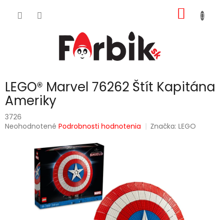
Prejsť
NÁKU
na
obsah
KOŠÍK
LEGO® Marvel 76262 Štít Kapitána
Ameriky
3726
Priemerné
Neohodnotené
Podrobnosti hodnotenia
Značka:
LEGO
hodnotenie
produktu
je
0,0
z
5
hviezdičiek.