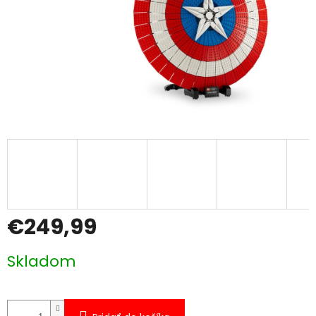
€249,99
Jednotková
Skladom
cena: