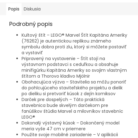
Popis
Diskusia
Podrobný popis
Kultový štít – LEGO® Marvel Štít Kapitána Ameriky
(76262) je autentickou replikou známeho
symbolu dobra proti zlu, ktorý si môžete postaviť
a vystaviť
Pripravený na vystavenie – Štít stojí na
výstavnom podstavci s ceduľkou a obsahuje
minifigúrku Kapitána Ameriky so svojim vlastným
štítom a Thorovo kladivo Mjölnir
Obohacujúca výzva – Stavitelia sa môžu ponoriť
do pohlcujúceho staviteľského projektu a dielik
po dieliku si pretvoriť kúsok z dejín komiksov
Darček pre dospelých – Táto praktická
stavebnica bude skvelým darčekom pre
fanúšikov štúdia Marvel a milovníkov stavebníc
LEGO®
Dokonalý výstavný kúsok – Dokončený model
meria vyše 47 cm v priemere
Použite svoje mobilné zariadenie – V aplikácii