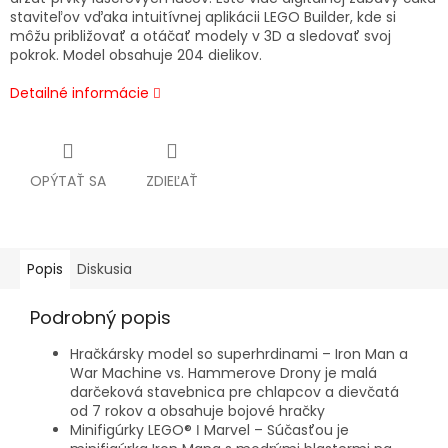
staviteľov vďaka intuitívnej aplikácii LEGO Builder, kde si
môžu približovať a otáčať modely v 3D a sledovať svoj
pokrok. Model obsahuje 204 dielikov.
Detailné informácie
OPÝTAŤ SA
ZDIEĽAŤ
Popis
Diskusia
Podrobný popis
Hračkársky model so superhrdinami – Iron Man a
War Machine vs. Hammerove Drony je malá
darčeková stavebnica pre chlapcov a dievčatá
od 7 rokov a obsahuje bojové hračky
Minifigúrky LEGO® ǀ Marvel – Súčasťou je