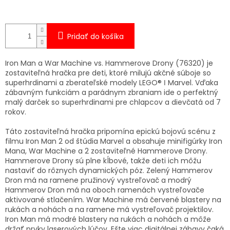
Pridať do košíka
Iron Man a War Machine vs. Hammerove Drony (76320) je
zostaviteľná hračka pre deti, ktoré milujú akčné súboje so
superhrdinami a zberateľské modely LEGO® ǀ Marvel. Vďaka
zábavným funkciám a parádnym zbraniam ide o perfektný
malý darček so superhrdinami pre chlapcov a dievčatá od 7
rokov.
Táto zostaviteľná hračka pripomína epickú bojovú scénu z
filmu Iron Man 2 od štúdia Marvel a obsahuje minifigúrky Iron
Mana, War Machine a 2 zostaviteľné Hammerove Drony.
Hammerove Drony sú plne kĺbové, takže deti ich môžu
nastaviť do rôznych dynamických póz. Zelený Hammerov
Dron má na ramene pružinový vystreľovač a modrý
Hammerov Dron má na oboch ramenách vystreľovače
aktivované stlačením. War Machine má červené blastery na
rukách a nohách a na ramene má vystreľovač projektilov.
Iron Man má modré blastery na rukách a nohách a môže
držať prvky laserových lúčov. Ešte viac digitálnej zábavy čaká