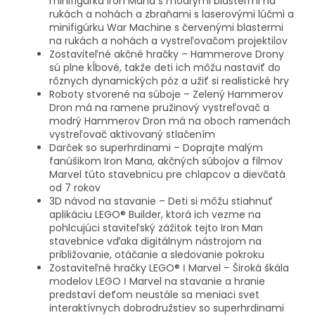
minifigúrka Iron Mana s modrými blastermi na
rukách a nohách a zbraňami s laserovými lúčmi a
minifigúrku War Machine s červenými blastermi
na rukách a nohách a vystreľovačom projektilov
Zostaviteľné akčné hračky – Hammerove Drony
sú plne kĺbové, takže deti ich môžu nastaviť do
rôznych dynamických póz a užiť si realistické hry
Roboty stvorené na súboje – Zelený Hammerov
Dron má na ramene pružinový vystreľovač a
modrý Hammerov Dron má na oboch ramenách
vystreľovač aktivovaný stlačením
Darček so superhrdinami – Doprajte malým
fanúšikom Iron Mana, akčných súbojov a filmov
Marvel túto stavebnicu pre chlapcov a dievčatá
od 7 rokov
3D návod na stavanie – Deti si môžu stiahnuť
aplikáciu LEGO® Builder, ktorá ich vezme na
pohlcujúci staviteľský zážitok tejto Iron Man
stavebnice vďaka digitálnym nástrojom na
približovanie, otáčanie a sledovanie pokroku
Zostaviteľné hračky LEGO® ǀ Marvel – Široká škála
modelov LEGO ǀ Marvel na stavanie a hranie
predstaví deťom neustále sa meniaci svet
interaktívnych dobrodružstiev so superhrdinami