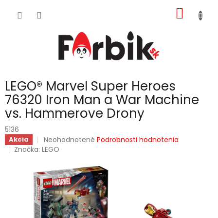
Prejsť
NÁKU
na
obsah
KOŠÍK
LEGO® Marvel Super Heroes
76320 Iron Man a War Machine
vs. Hammerove Drony
5136
Priemerné
Neohodnotené
Podrobnosti hodnotenia
Akcia
hodnotenie
Značka:
LEGO
produktu
je
0,0
z
5
hviezdičiek.