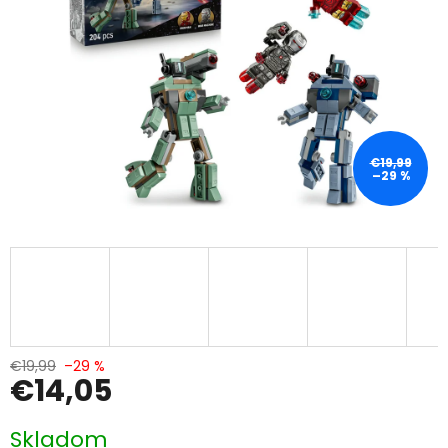
€19,99
–29 %
€19,99
–29 %
€14,05
Jednotková
Skladom
cena: