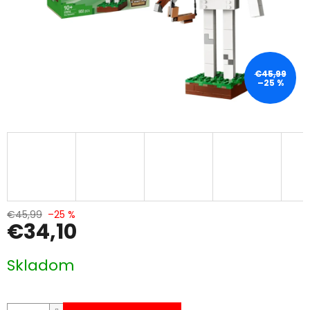
€45,99
–25 %
€45,99
–25 %
€34,10
Jednotková
Skladom
cena: