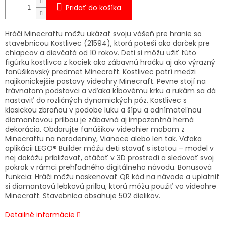
Pridať do košíka
Hráči Minecraftu môžu ukázať svoju vášeň pre hranie so
stavebnicou Kostlivec (21594), ktorá poteší ako darček pre
chlapcov a dievčatá od 10 rokov. Deti si môžu užiť túto
figúrku kostlivca z kociek ako zábavnú hračku aj ako výrazný
fanúšikovský predmet Minecraft. Kostlivec patrí medzi
najikonickejšie postavy videohry Minecraft. Pevne stojí na
trávnatom podstavci a vďaka kĺbovému krku a rukám sa dá
nastaviť do rozličných dynamických póz. Kostlivec s
klasickou zbraňou v podobe luku a šípu a odnímateľnou
diamantovou prilbou je zábavná aj impozantná herná
dekorácia. Obdarujte fanúšikov videohier mobom z
Minecraftu na narodeniny, Vianoce alebo len tak. Vďaka
aplikácii LEGO® Builder môžu deti stavať s istotou – model v
nej dokážu približovať, otáčať v 3D prostredí a sledovať svoj
pokrok v rámci prehľadného digitálneho návodu. Bonusová
funkcia: Hráči môžu naskenovať QR kód na návode a uplatniť
si diamantovú lebkovú prilbu, ktorú môžu použiť vo videohre
Minecraft. Stavebnica obsahuje 502 dielikov.
Detailné informácie