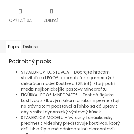
OPÝTAŤ SA
ZDIEĽAŤ
Popis
Diskusia
Podrobný popis
STAVEBNICA KOSTLIVCA – Doprajte hráčom,
staviteľom LEGO® a zberateľom gamerských
dekorácií model Kostlivec (21594), ktorý patrí
medzi najikonickejšie postavy Minecraftu
FIGÚRKA LEGO® MINECRAFT® – Drobná figúrka
kostlivca s kĺbovým krkom a rukami pevne stojí
na trávnatom podstavci a ľahko sa dá upraviť,
aby vznikol dynamický výstavný kúsok
STAVEBNICA MODELU – Výrazný fanúšikovský
predmet z videohry predstavuje kostlivca, ktorý
drží luk a šíp a má odnímateľnú diamantovú