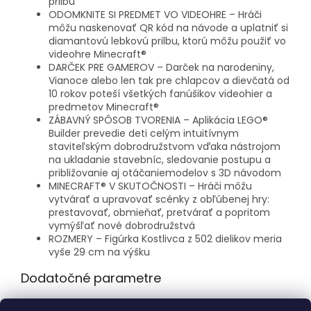
prilbu
ODOMKNITE SI PREDMET VO VIDEOHRE – Hráči
môžu naskenovať QR kód na návode a uplatniť si
diamantovú lebkovú prilbu, ktorú môžu použiť vo
videohre Minecraft®
DARČEK PRE GAMEROV – Darček na narodeniny,
Vianoce alebo len tak pre chlapcov a dievčatá od
10 rokov poteší všetkých fanúšikov videohier a
predmetov Minecraft®
ZÁBAVNÝ SPÔSOB TVORENIA – Aplikácia LEGO®
Builder prevedie deti celým intuitívnym
staviteľským dobrodružstvom vďaka nástrojom
na ukladanie stavebníc, sledovanie postupu a
približovanie aj otáčaniemodelov s 3D návodom
MINECRAFT® V SKUTOČNOSTI – Hráči môžu
vytvárať a upravovať scénky z obľúbenej hry:
prestavovať, obmieňať, pretvárať a popritom
vymýšľať nové dobrodružstvá
ROZMERY – Figúrka Kostlivca z 502 dielikov meria
vyše 29 cm na výšku
Dodatočné parametre
Kategória
:
LEGO® Minecraft®