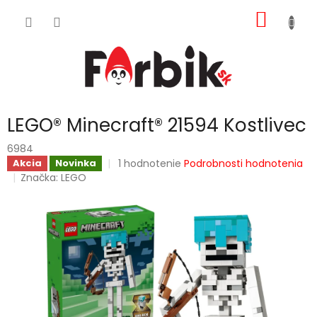
Prejsť
NÁKU
na
obsah
KOŠÍK
LEGO® Minecraft® 21594 Kostlivec
6984
Priemerné
1 hodnotenie
Podrobnosti hodnotenia
Akcia
Novinka
hodnotenie
Značka:
LEGO
produktu
je
5,0
z
5
hviezdičiek.