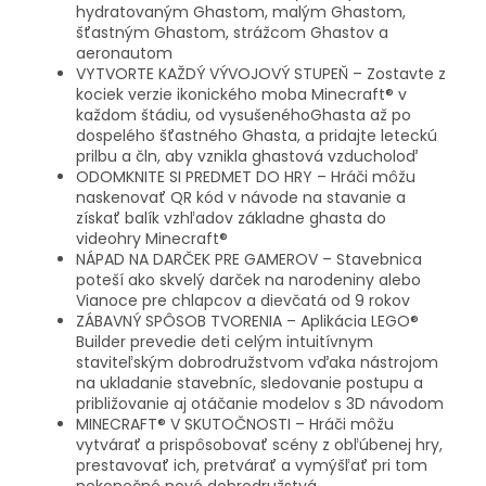
hydratovaným Ghastom, malým Ghastom,
šťastným Ghastom, strážcom Ghastov a
aeronautom
VYTVORTE KAŽDÝ VÝVOJOVÝ STUPEŇ – Zostavte z
kociek verzie ikonického moba Minecraft® v
každom štádiu, od vysušenéhoGhasta až po
dospelého šťastného Ghasta, a pridajte leteckú
prilbu a čln, aby vznikla ghastová vzducholoď
ODOMKNITE SI PREDMET DO HRY – Hráči môžu
naskenovať QR kód v návode na stavanie a
získať balík vzhľadov základne ghasta do
videohry Minecraft®
NÁPAD NA DARČEK PRE GAMEROV – Stavebnica
poteší ako skvelý darček na narodeniny alebo
Vianoce pre chlapcov a dievčatá od 9 rokov
ZÁBAVNÝ SPÔSOB TVORENIA – Aplikácia LEGO®
Builder prevedie deti celým intuitívnym
staviteľským dobrodružstvom vďaka nástrojom
na ukladanie stavebníc, sledovanie postupu a
približovanie aj otáčanie modelov s 3D návodom
MINECRAFT® V SKUTOČNOSTI – Hráči môžu
vytvárať a prispôsobovať scény z obľúbenej hry,
prestavovať ich, pretvárať a vymýšľať pri tom