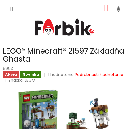
Prejsť
NÁKU
na
obsah
KOŠÍK
LEGO® Minecraft® 21597 Základňa
Ghasta
6993
Priemerné
1 hodnotenie
Podrobnosti hodnotenia
Akcia
Novinka
hodnotenie
Značka:
LEGO
produktu
je
5,0
z
5
hviezdičiek.