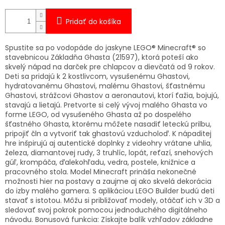
Pridať do košíka
Spustite sa po vodopáde do jaskyne LEGO® Minecraft® so
stavebnicou Základňa Ghasta (21597), ktorá poteší ako
skvelý nápad na darček pre chlapcov a dievčatá od 9 rokov.
Deti sa pridajú k 2 kostlivcom, vysušenému Ghastovi,
hydratovanému Ghastovi, malému Ghastovi, šťastnému
Ghastovi, strážcovi Ghastov a aeronautovi, ktorí ťažia, bojujú,
stavajú a lietajú. Pretvorte si celý vývoj malého Ghasta vo
forme LEGO, od vysušeného Ghasta až po dospelého
šťastného Ghasta, ktorému môžete nasadiť leteckú prilbu,
pripojiť čln a vytvoriť tak ghastovú vzducholoď. K nápaditej
hre inšpirujú aj autentické doplnky z videohry vrátane uhlia,
železa, diamantovej rudy, 3 truhlíc, lopát, reťazí, snehových
gúľ, krompáča, ďalekohľadu, vedra, postele, knižnice a
pracovného stola. Model Minecraft prináša nekonečné
možnosti hier na postavy a zaujme aj ako skvelá dekorácia
do izby malého gamera. S aplikáciou LEGO Builder budú deti
stavať s istotou. Môžu si približovať modely, otáčať ich v 3D a
sledovať svoj pokrok pomocou jednoduchého digitálneho
návodu. Bonusová funkcia: Získajte balík vzhľadov základne