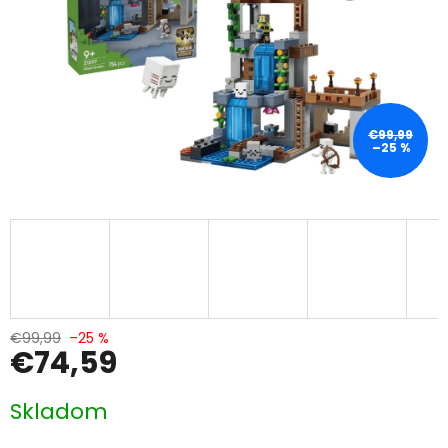
€99,99
–25 %
€99,99
–25 %
€74,59
Jednotková
Skladom
cena: