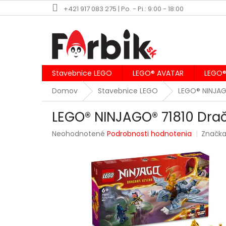
Prejsť
+421 917 083 275 | Po. - Pi.: 9:00 - 18:00
na
obsah
Stavebnice LEGO
LEGO® AVATAR
LEGO®
Domov
Stavebnice LEGO
LEGO® NINJA
LEGO® NINJAGO® 71810 Dra
Priemerné
Neohodnotené
Podrobnosti hodnotenia
Značk
hodnotenie
produktu
je
0,0
z
5
hviezdičiek.