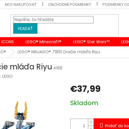
AKO NAKUPOVAŤ
OBCHODNÉ PODMIENKY
PODMIENKY O
HĽADAŤ
 ICONS
LEGO® Minecraft®
LEGO® Star Wars™
LEG
GO®
LEGO® NINJAGO® 71810 Dračie mláďa Riyu
čie mláďa Riyu
4168
a:
LEGO
€37,99
Jednotková
Skladom
cena:
Pridať do ko