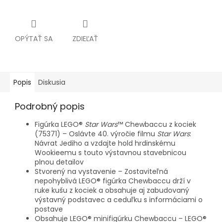
OPÝTAŤ SA
ZDIEĽAŤ
Popis
Diskusia
Podrobný popis
Figúrka LEGO®
Star Wars
™ Chewbaccu z kociek
(75371) – Oslávte 40. výročie filmu
Star Wars
:
Návrat Jediho a vzdajte hold hrdinskému
Wookieemu s touto výstavnou stavebnicou
plnou detailov
Stvorený na vystavenie – Zostaviteľná
nepohyblivá LEGO® figúrka Chewbaccu drží v
ruke kušu z kociek a obsahuje aj zabudovaný
výstavný podstavec a ceduľku s informáciami o
postave
Obsahuje LEGO® minifigúrku Chewbaccu – LEGO®