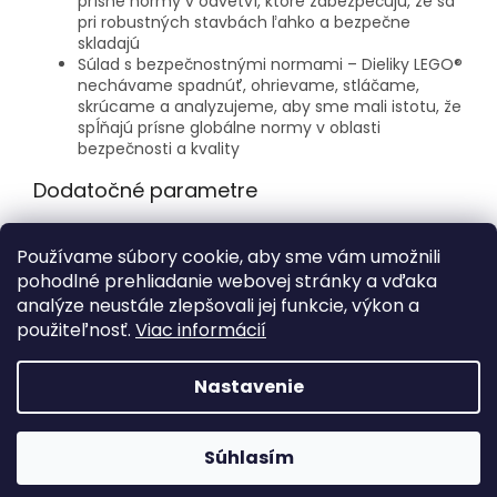
prísne normy v odvetví, ktoré zabezpečujú, že sa
pri robustných stavbách ľahko a bezpečne
skladajú
Súlad s bezpečnostnými normami – Dieliky LEGO®
nechávame spadnúť, ohrievame, stláčame,
skrúcame a analyzujeme, aby sme mali istotu, že
spĺňajú prísne globálne normy v oblasti
bezpečnosti a kvality
Dodatočné parametre
Kategória
:
LEGO® Star Wars™
Používame súbory cookie, aby sme vám umožnili
Počet dielikov
:
2319
pohodlné prehliadanie webovej stránky a vďaka
Vek
:
18+
analýze neustále zlepšovali jej funkcie, výkon a
použiteľnosť.
Viac informácií
Z
á
Nastavenie
Vytvoril Shoptet
p
ä
t
Súhlasím
Copyright 2026
FORBIK.SK
. Všetky práva vyhradené.
i
e