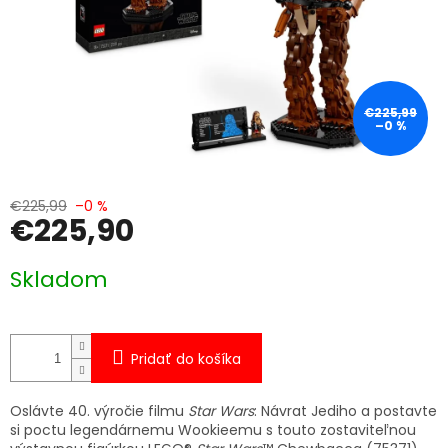
€225,99
–0 %
€225,99
–0 %
€225,90
Jednotková
Skladom
cena:
Pridať do košíka
Oslávte 40. výročie filmu
Star Wars
: Návrat Jediho a postavte
si poctu legendárnemu Wookieemu s touto zostaviteľnou