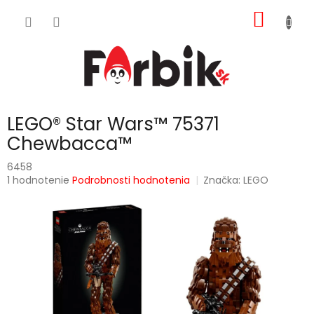
Prejsť
NÁKU
na
obsah
KOŠÍK
LEGO® Star Wars™ 75371
Chewbacca™
6458
Priemerné
1 hodnotenie
Podrobnosti hodnotenia
Značka:
LEGO
hodnotenie
produktu
je
5,0
z
5
hviezdičiek.