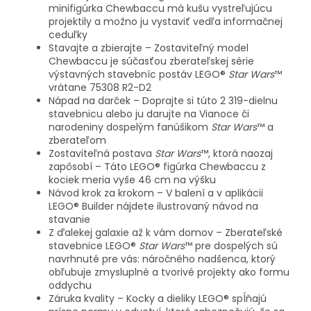
minifigúrka Chewbaccu má kušu vystreľujúcu
projektily a možno ju vystaviť vedľa informačnej
ceduľky
Stavajte a zbierajte – Zostaviteľný model
Chewbaccu je súčasťou zberateľskej série
výstavných stavebníc postáv LEGO®
Star Wars
™
vrátane 75308 R2-D2
Nápad na darček – Doprajte si túto 2 319-dielnu
stavebnicu alebo ju darujte na Vianoce či
narodeniny dospelým fanúšikom
Star Wars
™ a
zberateľom
Zostaviteľná postava
Star Wars
™, ktorá naozaj
zapôsobí – Táto LEGO® figúrka Chewbaccu z
kociek meria vyše 46 cm na výšku
Návod krok za krokom – V balení a v aplikácii
LEGO® Builder nájdete ilustrovaný návod na
stavanie
Z ďalekej galaxie až k vám domov – Zberateľské
stavebnice LEGO®
Star Wars
™ pre dospelých sú
navrhnuté pre vás: náročného nadšenca, ktorý
obľubuje zmysluplné a tvorivé projekty ako formu
oddychu
Záruka kvality – Kocky a dieliky LEGO® spĺňajú