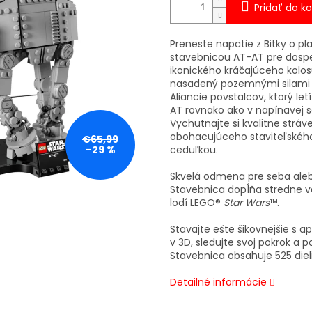
Pridať do ko
Preneste napätie z Bitky o 
stavebnicou AT-AT pre dospel
ikonického kráčajúceho kol
nasadený pozemnými silami G
Aliancie povstalcov, ktorý l
AT rovnako ako v napínavej s
Vychutnajte si kvalitne strá
obohacujúceho staviteľského 
€65,99
–29 %
ceduľkou.
Skvelá odmena pre seba aleb
Stavebnica dopĺňa stredne v
lodí LEGO®
Star Wars
™.
Stavajte ešte šikovnejšie s ap
v 3D, sledujte svoj pokrok a
Stavebnica obsahuje 525 diel
Detailné informácie