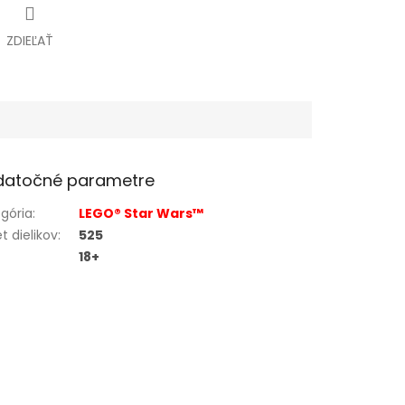
ZDIEĽAŤ
datočné parametre
gória
:
LEGO® Star Wars™
t dielikov
:
525
18+