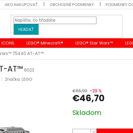
AKO NAKUPOVAŤ
OBCHODNÉ PODMIENKY
PODMIENKY O
HĽADAŤ
 ICONS
LEGO® Minecraft®
LEGO® Star Wars™
LEG
 Wars™ 75440 AT-AT™
AT-AT™
6023
Značka:
LEGO
€65,99
–29 %
€46,70
Jednotková
Skladom
cena: