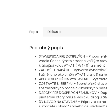
Popis
Diskusia
Podrobný popis
STAVEBNICA PRE DOSPELÝCH – Pripomeňte s
vracia úder s týmto stredne veľkým s
kráčajúci kolos AT-AT (75440) a snežný 
ZACHYŤTE NAPÄTIE – Vytvorte dynamickú
ťažné lano okolo nôh AT-AT a snaží sa ho
AKO STVORENÝ NA VYSTAVENIE – Vystavte 
ZOSTAVTE SI ZBIERKU – Zberateľská stav
zostaviteľných modelov ikonických hvie
DARČEK PRE DOSPELÝCH FANÚŠIKOV – Dopra
priateľovi, ktorý miluje klasickú trilógiu
St
3D NÁVOD NA STAVANIE – Pripravte sa na 
si môžete ukladať stavebnice, sledovať 