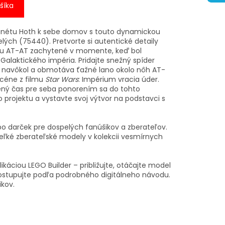
šíka
planétu Hoth k sebe domov s touto dynamickou
ých (75440). Pretvorte si autentické detaily
osu AT-AT zachytené v momente, keď bol
alaktického impéria. Pridajte snežný spíder
etí navôkol a obmotáva ťažné lano okolo nôh AT-
céne z filmu
Star Wars
: Impérium vracia úder.
vený čas pre seba ponorením sa do tohto
projektu a vystavte svoj výtvor na podstavci s
o darček pre dospelých fanúšikov a zberateľov.
eľké zberateľské modely v kolekcii vesmírnych
likáciou LEGO Builder – približujte, otáčajte model
 postupujte podľa podrobného digitálneho návodu.
ikov.