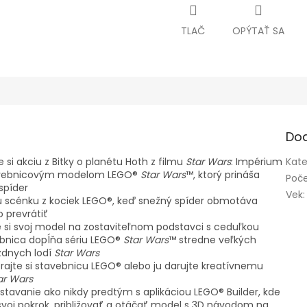
TLAČ
OPÝTAŤ SA
Do
i akciu z Bitky o planétu Hoth z filmu
Star Wars
: Impérium
Kate
tavebnicovým modelom LEGO®
Star Wars
™, ktorý prináša
Poče
spíder
Vek
:
 scénku z kociek LEGO®, keď snežný spíder obmotáva
 prevrátiť
si svoj model na zostaviteľnom podstavci s ceduľkou
ebnica dopĺňa sériu LEGO®
Star Wars
™ stredne veľkých
zdnych lodí
Star Wars
jte si stavebnicu LEGO® alebo ju darujte kreatívnemu
ar Wars
stavanie ako nikdy predtým s aplikáciou LEGO® Builder, kde
svoj pokrok, približovať a otáčať model s 3D návodom na