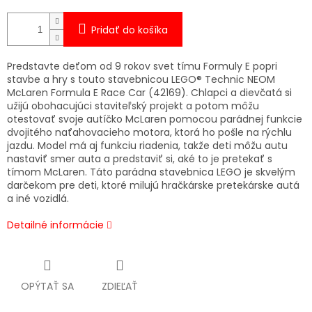
Pridať do košíka
Predstavte deťom od 9 rokov svet tímu Formuly E popri
stavbe a hry s touto stavebnicou LEGO® Technic NEOM
McLaren Formula E Race Car (42169). Chlapci a dievčatá si
užijú obohacujúci staviteľský projekt a potom môžu
otestovať svoje autíčko McLaren pomocou parádnej funkcie
dvojitého naťahovacieho motora, ktorá ho pošle na rýchlu
jazdu. Model má aj funkciu riadenia, takže deti môžu autu
nastaviť smer auta a predstaviť si, aké to je pretekať s
tímom McLaren. Táto parádna stavebnica LEGO je skvelým
darčekom pre deti, ktoré milujú hračkárske pretekárske autá
a iné vozidlá.
Detailné informácie
OPÝTAŤ SA
ZDIEĽAŤ