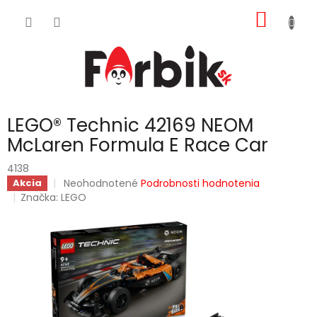
Prejsť
NÁKU
na
obsah
KOŠÍK
LEGO® Technic 42169 NEOM
McLaren Formula E Race Car
4138
Priemerné
Neohodnotené
Podrobnosti hodnotenia
Akcia
hodnotenie
Značka:
LEGO
produktu
je
0,0
z
5
hviezdičiek.