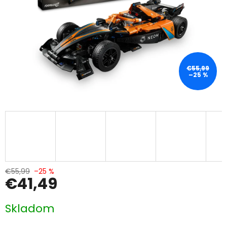
€55,99
–25 %
€55,99
–25 %
€41,49
Jednotková
Skladom
cena: