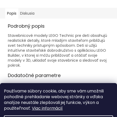
Popis
Diskusia
Podrobný popis
Stavebnicové modely LEGO Technic pre deti obsahujú
realistické detaily, ktoré mladým staviteľom približujú
svet techniky prístupným spôsobom. Deti si užijú
intuitívne staviteľské dobrodružstvo s aplikáciou LEGO
Builder, v ktorej si môžu približovať a otáčať svoje
modely v 3D, ukladať svoje stavebnice a sledovať svoj
pokrok.
Dodatočné parametre
Kategória
:
LEGO® Technic
Používame súbory cookie, aby sme vám umožnili
Vek
:
9+
pohodlné prehliadanie webovej stránky a vďaka
Počet dielikov
:
452
analýze neustále zlepšovali jej funkcie, výkon a
použiteľnosť.
Viac informácií
Z