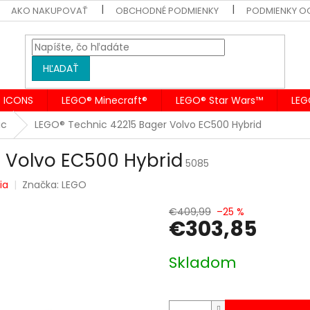
AKO NAKUPOVAŤ
OBCHODNÉ PODMIENKY
PODMIENKY O
HĽADAŤ
 ICONS
LEGO® Minecraft®
LEGO® Star Wars™
LEG
ic
LEGO® Technic 42215 Bager Volvo EC500 Hybrid
r Volvo EC500 Hybrid
5085
ia
Značka:
LEGO
€409,99
–25 %
€303,85
Jednotková
Skladom
cena: