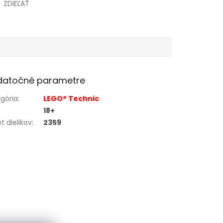
ZDIEĽAŤ
datočné parametre
gória
:
LEGO® Technic
18+
t dielikov
:
2359