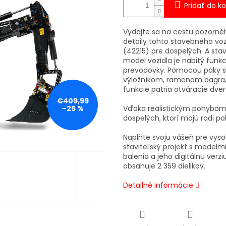
Pridať do ko
Vydajte sa na cestu pozorné
detaily tohto stavebného vo
(42215) pre dospelých. A sta
model vozidla je nabitý fun
prevodovky. Pomocou páky si
výložníkom, ramenom bagra,
funkcie patria otváracie dver
€409,99
–25 %
Vďaka realistickým pohybom
dospelých, ktorí majú radi po
Naplňte svoju vášeň pre vyso
staviteľský projekt s modelm
balenia a jeho digitálnu verzi
obsahuje 2 359 dielikov.
Detailné informácie