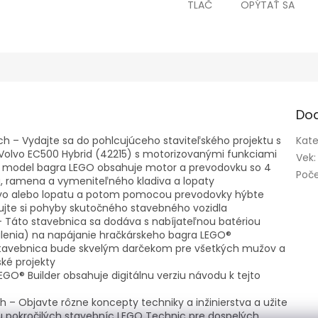
TLAČ
OPÝTAŤ SA
Do
h – Vydajte sa do pohlcujúceho staviteľského projektu s
Kate
lvo EC500 Hybrid (42215) s motorizovanými funkciami
Vek
:
 model bagra LEGO obsahuje motor a prevodovku so 4
Poče
a, ramena a vymeniteľného kladiva a lopaty
adivo alebo lopatu a potom pomocou prevodovky hýbte
jte si pohyby skutočného stavebného vozidla
 – Táto stavebnica sa dodáva s nabíjateľnou batériou
alenia) na napájanie hračkárskeho bagra LEGO®
stavebnica bude skvelým darčekom pre všetkých mužov a
ské projekty
EGO® Builder obsahuje digitálnu verziu návodu k tejto
 – Objavte rôzne koncepty techniky a inžinierstva a užite
iou pokročilých stavebníc LEGO Technic pre dospelých