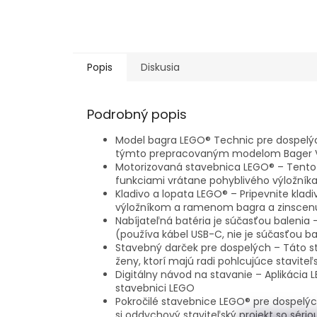
Popis
Diskusia
Podrobný popis
Model bagra LEGO® Technic pre dospelýc
týmto prepracovaným modelom Bager Vo
Motorizovaná stavebnica LEGO® – Tento
funkciami vrátane pohyblivého výložník
Kladivo a lopata LEGO® – Pripevnite kl
výložníkom a ramenom bagra a zinscenu
Nabíjateľná batéria je súčasťou balenia
(používa kábel USB-C, nie je súčasťou b
Stavebný darček pre dospelých – Táto 
ženy, ktorí majú radi pohlcujúce staviteľ
Digitálny návod na stavanie – Aplikácia L
stavebnici LEGO
Pokročilé stavebnice LEGO® pre dospelých
si oddychový staviteľský projekt so sér