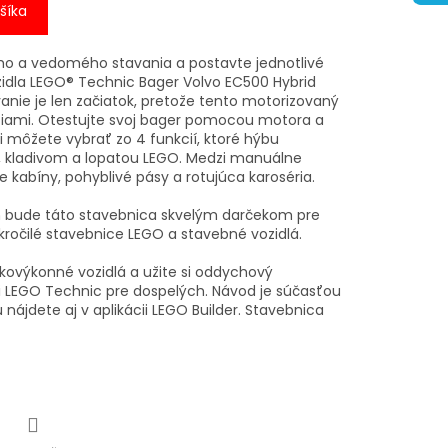
šíka
ho a vedomého stavania a postavte jednotlivé
zidla LEGO® Technic Bager Volvo EC500 Hybrid
vanie je len začiatok, pretože tento motorizovaný
kciami. Otestujte svoj bager pomocou motora a
 môžete vybrať zo 4 funkcií, ktoré hýbu
 kladivom a lopatou LEGO. Medzi manuálne
e kabíny, pohyblivé pásy a rotujúca karoséria.
 bude táto stavebnica skvelým darčekom pre
kročilé stavebnice LEGO a stavebné vozidlá.
kovýkonné vozidlá a užite si oddychový
i LEGO Technic pre dospelých. Návod je súčasťou
u nájdete aj v aplikácii LEGO Builder. Stavebnica