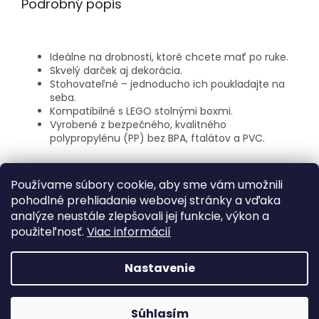
Podrobný popis
Ideálne na drobnosti, ktoré chcete mať po ruke.
Skvelý darček aj dekorácia.
Stohovateľné – jednoducho ich poukladajte na
seba.
Kompatibilné s LEGO stolnými boxmi.
Vyrobené z bezpečného, kvalitného
polypropylénu (PP) bez BPA, ftalátov a PVC.
Rozmery: 10,2 × 12 × 10,2 cm
Používame súbory cookie, aby sme vám umožnili
Hmotnosť: 69 g
pohodlné prehliadanie webovej stránky a vďaka
analýze neustále zlepšovali jej funkcie, výkon a
použiteľnosť.
Viac informácií
Z
á
Nastavenie
Vytvoril Shoptet
p
ä
t
Súhlasím
Copyright 2026
FORBIK.SK
. Všetky práva vyhradené.