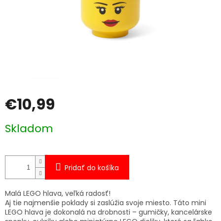
€10,99
Jednotková
Skladom
cena:
Pridať do košíka
Malá LEGO hlava, veľká radosť!
Aj tie najmenšie poklady si zaslúžia svoje miesto. Táto mini
LEGO hlava je dokonalá na drobnosti – gumičky, kancelárske