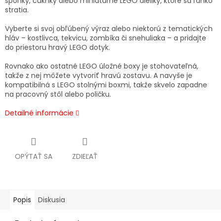
sponky, cukríky alebo miniatúrne LEGO dieliky, ktoré sa ľahko
stratia.
Vyberte si svoj obľúbený výraz alebo niektorú z tematických
hláv – kostlivca, tekvicu, zombíka či snehuliaka – a pridajte
do priestoru hravý LEGO dotyk.
Rovnako ako ostatné LEGO úložné boxy je stohovateľná,
takže z nej môžete vytvoriť hravú zostavu. A navyše je
kompatibilná s LEGO stolnými boxmi, takže skvelo zapadne
na pracovný stôl alebo poličku.
Detailné informácie
OPÝTAŤ SA
ZDIEĽAŤ
Popis
Diskusia