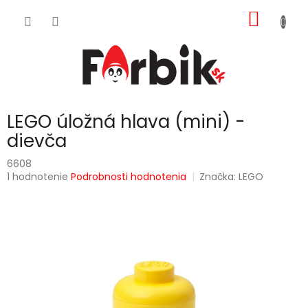
Prejsť
NÁKU
na
obsah
KOŠÍK
LEGO úložná hlava (mini) -
dievča
6608
Priemerné
1 hodnotenie
Podrobnosti hodnotenia
Značka:
LEGO
hodnotenie
produktu
je
5,0
z
5
hviezdičiek.